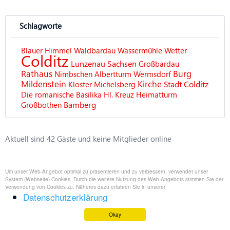
Schlagworte
Blauer Himmel
Waldbardau
Wassermühle
Wetter
Colditz
Lunzenau
Sachsen
Großbardau
Rathaus
Burg
Nimbschen
Albertturm
Wermsdorf
Mildenstein
Kirche
Stadt Colditz
Kloster Michelsberg
Die romanische Basilika Hl. Kreuz
Heimatturm
Bamberg
Großbothen
Aktuell sind 42 Gäste und keine Mitglieder online
Um unser Web-Angebot optimal zu präsentieren und zu verbessern, verwendet unser
System (Webseite) Cookies. Durch die weitere Nutzung des Web-Angebots stimmen Sie der
Verwendung von Cookies zu. Näheres dazu erfahren Sie in unserer
Datenschutzerklärung
Okay
Impressum
Datenschutzerklärung