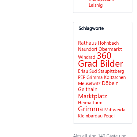
Leisnig
Schlagworte
Rathaus
Hohnbach
Obermarkt
Naundorf
360
Windrad
Grad Bilder
Erlau
Süd
Staupitzberg
PEP Grimma
Koltzschen
Döbeln
Meuselwitz
Geithain
Marktplatz
Heimatturm
Grimma
Mittweida
Kleinbardau
Pegel
Aktuell sind 140 Gäste und