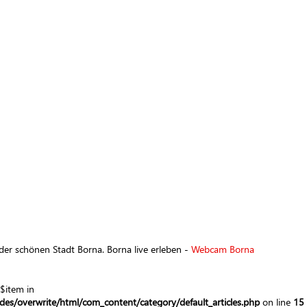
r schönen Stadt Borna. Borna live erleben -
Webcam Borna
$item in
es/overwrite/html/com_content/category/default_articles.php
on line
15