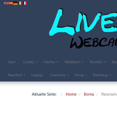
Start
Colditz
Hartha
Waldheim
Rochlitz
Bad
Naunhof
Leipzig
Chemnitz
Penig
Bamberg
Aktuelle Seite:
Home
Borna
Panoram