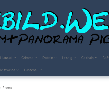
 Lausick
Grimma
Döbeln
Leisnig
Geithain
Roß
Mittweida
Lunzenau
a Borna