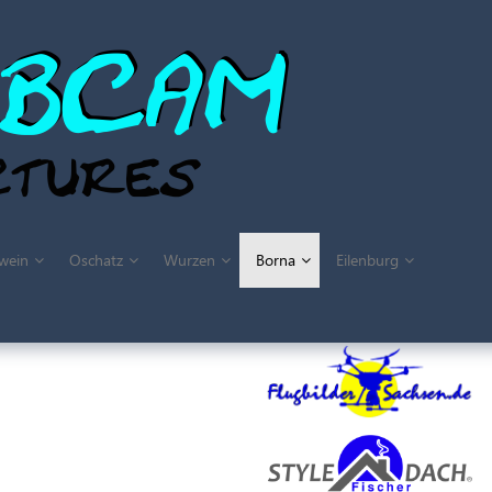
wein
Oschatz
Wurzen
Borna
Eilenburg