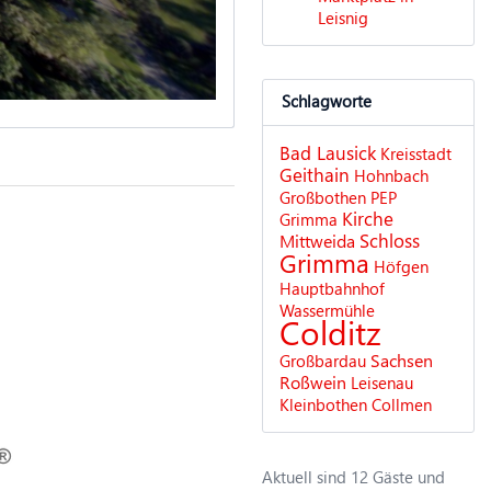
Leisnig
Schlagworte
Bad Lausick
Kreisstadt
Geithain
Hohnbach
Großbothen
PEP
Kirche
Grimma
Schloss
Mittweida
Grimma
Höfgen
Hauptbahnhof
Wassermühle
Colditz
Sachsen
Großbardau
Roßwein
Leisenau
Kleinbothen
Collmen
Aktuell sind 12 Gäste und