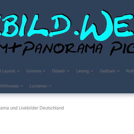
 Lausick
Grimma
Döbeln
Leisnig
Geithain
Roß
Mittweida
Lunzenau
rama und Livebilder Deutschland