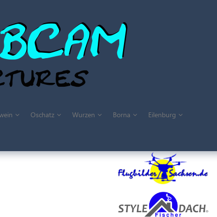
wein
Oschatz
Wurzen
Borna
Eilenburg