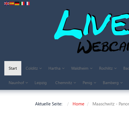
Start
Colditz
Hartha
Waldheim
Rochlitz
Bad
Naunhof
Leipzig
Chemnitz
Penig
Bamberg
Aktuelle Seite:
Home
Maaschwitz - Pano