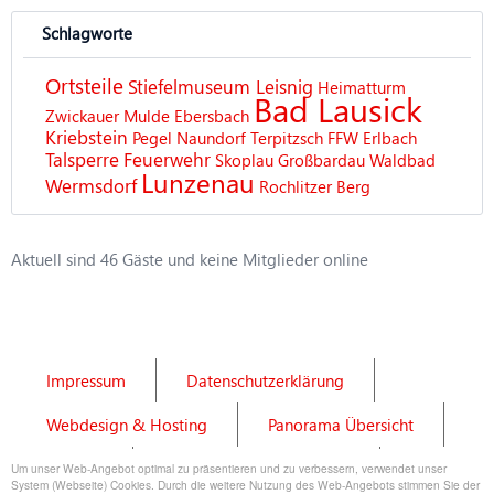
Schlagworte
Ortsteile
Stiefelmuseum Leisnig
Heimatturm
Bad Lausick
Zwickauer Mulde
Ebersbach
Kriebstein
Pegel
Naundorf
Terpitzsch
FFW
Erlbach
Talsperre
Feuerwehr
Skoplau
Großbardau
Waldbad
Lunzenau
Wermsdorf
Rochlitzer Berg
Aktuell sind 46 Gäste und keine Mitglieder online
Impressum
Datenschutzerklärung
Webdesign & Hosting
Panorama Übersicht
Kontakt
Panorama Bilder erstellen
Um unser Web-Angebot optimal zu präsentieren und zu verbessern, verwendet unser
System (Webseite) Cookies. Durch die weitere Nutzung des Web-Angebots stimmen Sie der