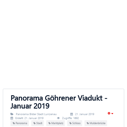
Panorama Göhrener Viadukt -
Januar 2019
Panorama Bilder Stadt Lunzenau
21. Januar 2019
Erstellt: 21. Januar 2019
Zugriffe: 1892
Panorama
Stadt
Marktplatz
Schloss
Muldenbrücke