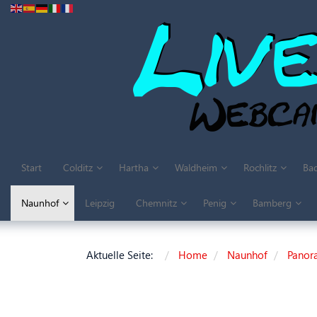
Start
Colditz
Hartha
Waldheim
Rochlitz
Bad
Naunhof
Leipzig
Chemnitz
Penig
Bamberg
Aktuelle Seite:
Home
Naunhof
Panor