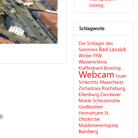
Leisnig
Schlagworte
Die Schlager des
Bad Lausick
Sommers
Winter
FFW
Wasserschloss
Klaffenbach
Bowling
Webcam
Feuer
Schkortitz
Maaschwitz
Rochsburg
Zschadrass
Eilenburg
Zwickauer
Mulde
Schlossmühle
Großbothen
Heimatturm
St.
Ottokirche
Muldenvereinigung
Bamberg