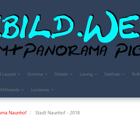
 Lausick
Grimma
Döbeln
Leisnig
Geithain
Roß
Mittweida
Lunzenau
ama Naunhof
Stadt Naunhof - 2018