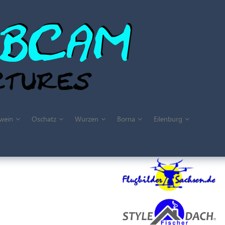
wein
Oschatz
Wurzen
Borna
Eilenburg