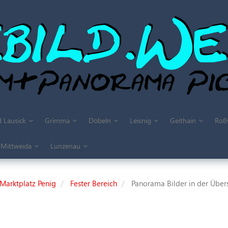
 Lausick
Grimma
Döbeln
Leisnig
Geithain
Roß
Mittweida
Lunzenau
arktplatz Penig
Fester Bereich
Panorama Bilder in der Übers