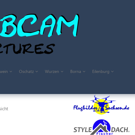
wein
Oschatz
Wurzen
Borna
Eilenburg
icht