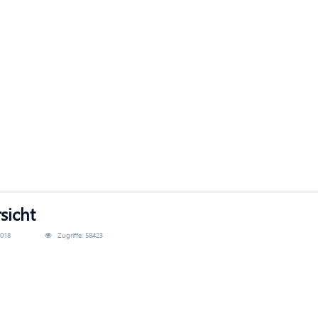
sicht
2018
Zugriffe: 58423