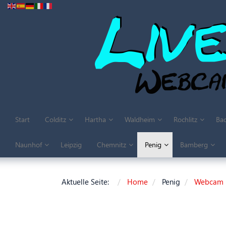
Start
Colditz
Hartha
Waldheim
Rochlitz
Bad
Naunhof
Leipzig
Chemnitz
Penig
Bamberg
Aktuelle Seite:
Home
Penig
Webcam M