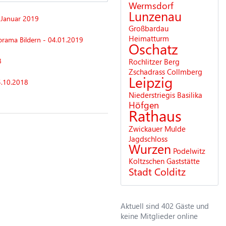
Wermsdorf
Lunzenau
 Januar 2019
Großbardau
Heimatturm
orama Bildern - 04.01.2019
Oschatz
8
Rochlitzer Berg
Zschadrass
Collmberg
Leipzig
5.10.2018
Niederstriegis
Basilika
Höfgen
Rathaus
Zwickauer Mulde
Jagdschloss
Wurzen
Podelwitz
Koltzschen
Gaststätte
Stadt Colditz
Aktuell sind 402 Gäste und
keine Mitglieder online