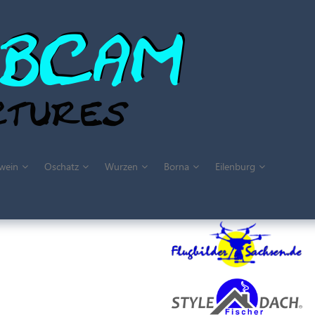
wein
Oschatz
Wurzen
Borna
Eilenburg