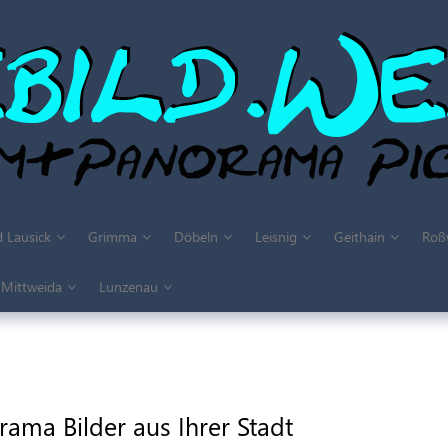
 Lausick
Grimma
Döbeln
Leisnig
Geithain
Roß
Mittweida
Lunzenau
ama Bilder aus Ihrer Stadt