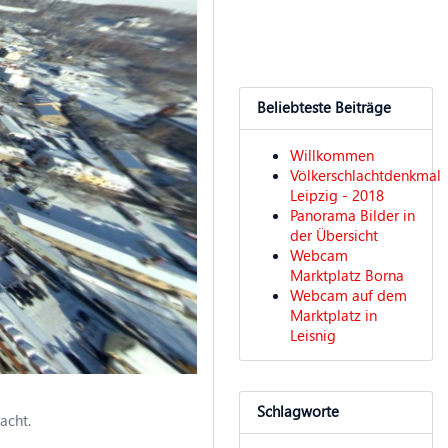
Beliebteste Beiträge
Willkommen
Völkerschlachtdenkmal
Leipzig - 2018
Panorama Bilder in
der Übersicht
Webcam
Marktplatz Borna
Webcam auf dem
Marktplatz in
Leisnig
Schlagworte
cht.