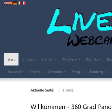
Start
Colditz
Hartha
Waldheim
Rochlitz
Bad
Naunhof
Leipzig
Chemnitz
Penig
Bamberg
Aktuelle Seite:
Home
Willkommen - 360 Grad Panor